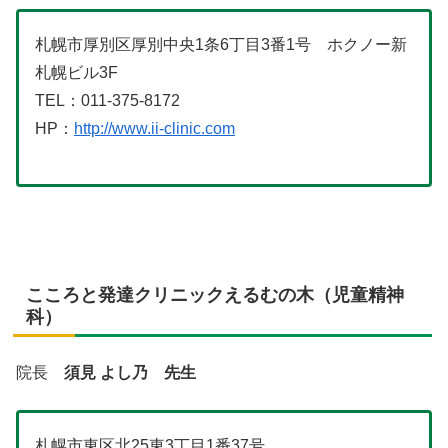
札幌市厚別区厚別中央1条6丁目3番1号 ホクノー新
札幌ビル3F
TEL：011-375-8172
HP：
http://www.ii-clinic.com
こころと発達クリニックえるむの木（児童精神
科）
院長
須見 よし乃 先生
札幌市東区北25東3丁目1番37号