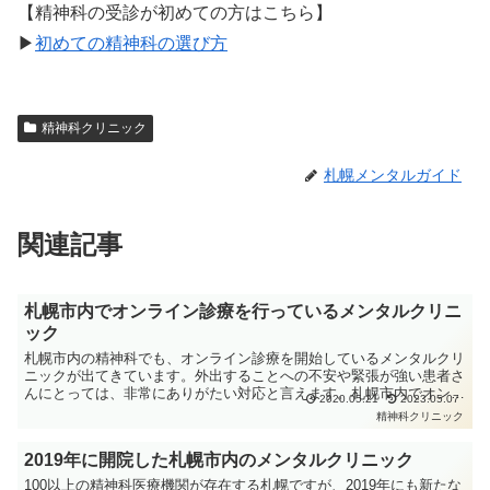
【精神科の受診が初めての方はこちら】
▶︎
初めての精神科の選び方
精神科クリニック
札幌メンタルガイド
関連記事
札幌市内でオンライン診療を行っているメンタルクリニ
ック
札幌市内の精神科でも、オンライン診療を開始しているメンタルクリ
ニックが出てきています。外出することへの不安や緊張が強い患者さ
んにとっては、非常にありがたい対応と言えます。札幌市内でオンラ
2020.05.21
2023.05.07
イン診療を行なっているメンタルクリニック二十四軒メンタ...
精神科クリニック
2019年に開院した札幌市内のメンタルクリニック
100以上の精神科医療機関が存在する札幌ですが、2019年にも新たな