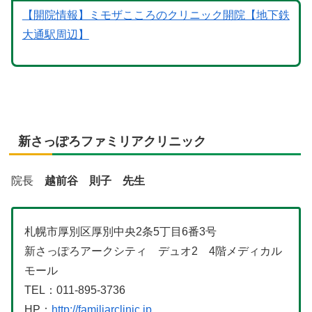
【開院情報】ミモザこころのクリニック開院【地下鉄
大通駅周辺】
新さっぽろファミリアクリニック
院長
越前谷 則子 先生
札幌市厚別区厚別中央2条5丁目6番3号
新さっぽろアークシティ デュオ2 4階メディカル
モール
TEL：011-895-3736
HP：
http://familiarclinic.jp