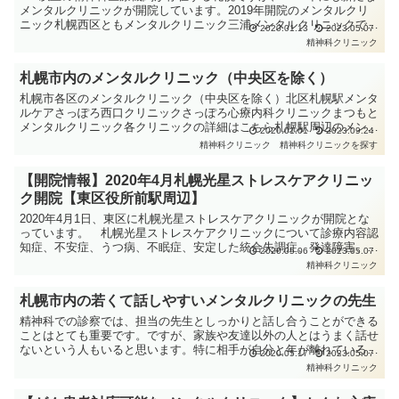
メンタルクリニックが開院しています。2019年開院のメンタルクリ
ニック札幌西区ともメンタルクリニック三浦メンタルクリニックで診
2020.01.13
2023.05.07
療していた胡青余先生が開院したメンタルクリニッ...
精神科クリニック
札幌市内のメンタルクリニック（中央区を除く）
札幌市各区のメンタルクリニック（中央区を除く）北区札幌駅メンタ
ルケアさっぽろ西口クリニックさっぽろ心療内科クリニックまつもと
メンタルクリニック各クリニックの詳細はこちら札幌駅周辺のメンタ
2020.01.01
2023.09.24
ルクリニック 北12条駅北大通こころのクリニック北18...
精神科クリニック
精神科クリニックを探す
【開院情報】2020年4月札幌光星ストレスケアクリニッ
ク開院【東区役所前駅周辺】
2020年4月1日、東区に札幌光星ストレスケアクリニックが開院とな
っています。 札幌光星ストレスケアクリニックについて診療内容認
知症、不安症、うつ病、不眠症、安定した統合失調症、発達障害、心
2020.05.06
2023.05.07
身症などを診ることができます。クリニックホームペー...
精神科クリニック
札幌市内の若くて話しやすいメンタルクリニックの先生
精神科での診察では、担当の先生としっかりと話し合うことができる
ことはとても重要です。ですが、家族や友達以外の人とはうまく話せ
ないという人もいると思います。特に相手が自分と年が離れていると
2020.05.17
2023.05.07
話しにくかったりすることもあるでしょう。そういったこと...
精神科クリニック