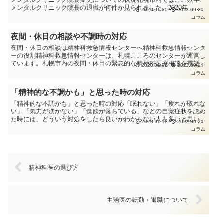
メンタルクリニック院長の退職が何件か見られました。2020年 札
2020.01.30
2023.09.24
幌佐藤メンタルクリニック・菊地裕子先生→辰口治樹先生...
コラム
夜間・休日の相談や不調時の対応
夜間・休日の相談は精神科救急情報センターへ精神科救急情報センタ
ーの役割精神科救急情報センターは、札幌こころのセンターが運営し
ています。札幌市内の夜間・休日の緊急的な精神科医療相談を電話で
2020.01.02
2023.09.24
受けています。相談を受けて緊急性があると判断されれば、...
コラム
「精神的な不調かも」と思った時の対応
「精神的な不調かも」と思った時の対応「眠れない」「疲れが取れな
い」「気力が湧かない」「食欲が落ちている」などの自覚症状を認め
た時には、どういう対処をしたら良いかわからない人も多いと思いま
2020.01.18
2023.09.24
す。「仕事のストレスが大きい」「家事や育児に疲れている...
コラム
精神科医の選び方
主治医の転勤・退職について