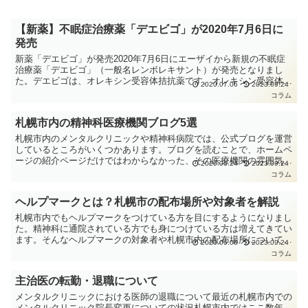
【新薬】不眠症治療薬「デエビゴ」が2020年7月6日に
発売
新薬「デエビゴ」が発売2020年7月6日にエーザイから新規の不眠症
治療薬「デエビゴ」（一般名レンボレキサント）が発売となりまし
た。デエビゴは、オレキシン受容体拮抗薬です。オレキシン受容体拮
2020.07.06
2023.09.24
抗薬としては、ベルソムラ（一般名スボレキサント）が2...
コラム
札幌市内の精神科医療機関ブログ5選
札幌市内のメンタルクリニックや精神科病院では、公式ブログを運営
しているところがいくつかあります。ブログを読むことで、ホームペ
ージの紹介ページだけではわからなかった、その医療機関の雰囲気を
2020.06.24
2023.09.24
知ることができたり、先生の考えを知ることができたりしま...
コラム
ヘルプマークとは？札幌市の配布場所や対象者を解説
札幌市内でもヘルプマークをつけている方を目にするようになりまし
た。精神科に通院されている方でも身につけている方は増えてきてい
ます。そんなヘルプマークの対象者や札幌市内の配布場所について、
2020.06.06
2023.09.24
解説します。ヘルプマークと札幌市内での配布状況を解説ヘ...
コラム
主治医の転勤・退職について
メンタルクリニックにおける医師の退職について最近の札幌市内での
メンタルクリニック院長変更についての状況札幌市内ではここ数年、